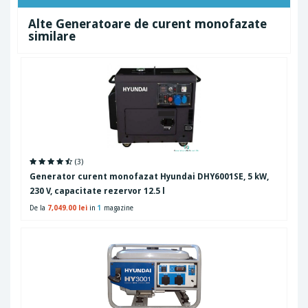
Alte Generatoare de curent monofazate
similare
(3)
Generator curent monofazat Hyundai DHY6001SE, 5 kW,
230 V, capacitate rezervor 12.5 l
De la
7,049.00 lei
in
1
magazine