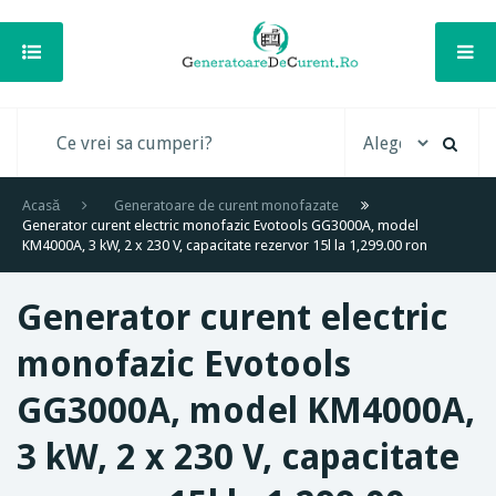
Acasă
Generatoare de curent monofazate
Generator curent electric monofazic Evotools GG3000A, model
KM4000A, 3 kW, 2 x 230 V, capacitate rezervor 15l la 1,299.00 ron
Generator curent electric
monofazic Evotools
GG3000A, model KM4000A,
3 kW, 2 x 230 V, capacitate