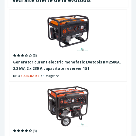
Vezi alte oferte de la evotools
(3)
Generator curent electric monofazic Evotools KM2500A,
2.2 kW, 2 x 230 V, capacitate rezervor 15 l
De la
1,556.82 lei
in
1
magazine
(3)