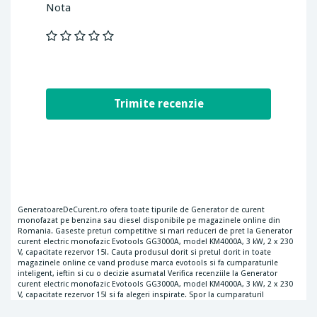
Nota
GeneratoareDeCurent.ro ofera toate tipurile de Generator de curent
monofazat pe benzina sau diesel disponibile pe magazinele online din
Romania. Gaseste preturi competitive si mari reduceri de pret la Generator
curent electric monofazic Evotools GG3000A, model KM4000A, 3 kW, 2 x 230
V, capacitate rezervor 15l. Cauta produsul dorit si pretul dorit in toate
magazinele online ce vand produse marca evotools si fa cumparaturile
inteligent, ieftin si cu o decizie asumata! Verifica recenziile la Generator
curent electric monofazic Evotools GG3000A, model KM4000A, 3 kW, 2 x 230
V, capacitate rezervor 15l si fa alegeri inspirate. Spor la cumparaturi!