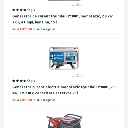
(3)
Generator de curent Hyundai HY3001, monofazic, 2.8 kW,
7 CP, 4 timpi, benzina, 15 l
De la
1,823.00 lei
in
1
magazine
(3)
Generator curent electric monofazic Hyundai HY8001, 7.5
kW, 2 x 230 V, capacitate rezervor 25 l
De la
4,815.00 lei
in
1
magazine