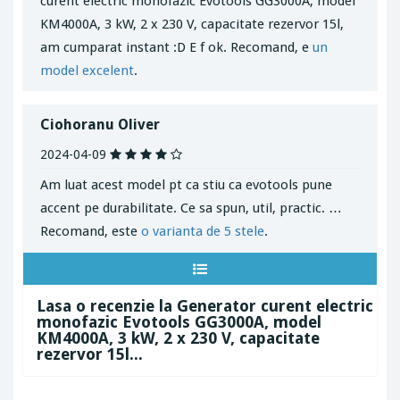
curent electric monofazic Evotools GG3000A, model
KM4000A, 3 kW, 2 x 230 V, capacitate rezervor 15l,
am cumparat instant :D E f ok. Recomand, e
un
model excelent
.
Ciohoranu Oliver
2024-04-09
Am luat acest model pt ca stiu ca evotools pune
accent pe durabilitate. Ce sa spun, util, practic. …
Recomand, este
o varianta de 5 stele
.
Lasa o recenzie la Generator curent electric
monofazic Evotools GG3000A, model
KM4000A, 3 kW, 2 x 230 V, capacitate
rezervor 15l...