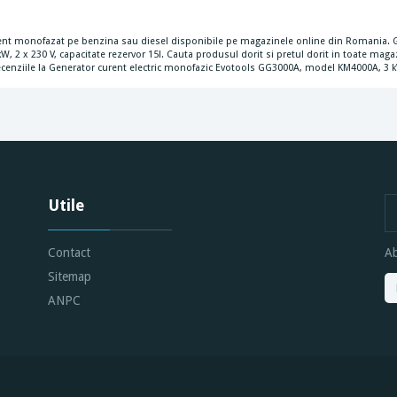
ent monofazat pe benzina sau diesel disponibile pe magazinele online din Romania. Ga
 2 x 230 V, capacitate rezervor 15l. Cauta produsul dorit si pretul dorit in toate mag
recenziile la Generator curent electric monofazic Evotools GG3000A, model KM4000A, 3 kW, 
Utile
Contact
Ab
Sitemap
ANPC