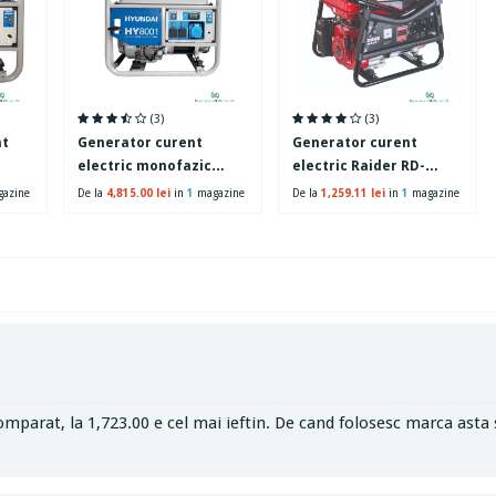
(3)
(3)
nt
Generator curent
Generator curent
electric monofazic
electric Raider RD-
 CP,
Hyundai HY8001, 7.5 kW,
GG06, benzina, 2,8 kW, 2
azine
De la
4,815.00 lei
in
1
magazine
De la
1,259.11 lei
in
1
magazine
l
2 x 230 V, capacitate
x 230 V, capacitate
rezervor 25 l
rezervor 15 l
mparat, la 1,723.00 e cel mai ieftin. De cand folosesc marca asta