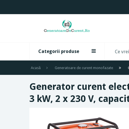
Categorii produse
Acasă
Generatoare de curent monofazate
Generator curent ele
3 kW, 2 x 230 V, capaci