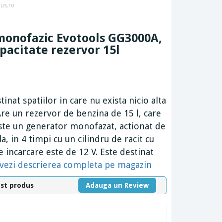
us.ro
 monofazic Evotools GG3000A,
pacitate rezervor 15l
nat spatiilor in care nu exista nicio alta
Are un rezervor de benzina de 15 l, care
este un generator monofazat, actionat de
 in 4 timpi cu un cilindru de racit cu
 incarcare este de 12 V. Este destinat
vezi descrierea completa pe magazin
est produs
Adauga un Review