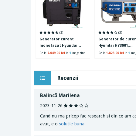
(3)
(3)
Generator curent
Generator de cure
monofazat Hyundai
Hyundai HY3001,
DHY6001SE, 5 kW, 230 V,
monofazic, 2.8 kW, 7
De la
7,049.00 lei
in
1
magazine
De la
1,823.00 lei
in
1
mag
capacitate rezervor 12.5
4 timpi, benzina, 15 
l
Recenzii
Balincă Marilena
2023-11-26
Cand nu ma pricep fac research si din ce am co
avut, e o
solutie buna
.