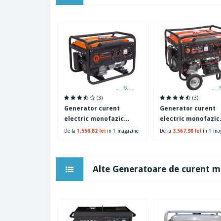
(3)
(3)
Generator curent
Generator curent
electric monofazic
electric monofazic
Evotools KM2500A, 2.2
Evotools KM6500A-ES
De la
1,556.82 lei
in
1
magazine
De la
3,567.98 lei
in
1
mag
kW, 2 x 230 V, capacitate
kW, 2 x 230 V, capac
rezervor 15 l
rezervor 25 l
Alte Generatoare de curent m