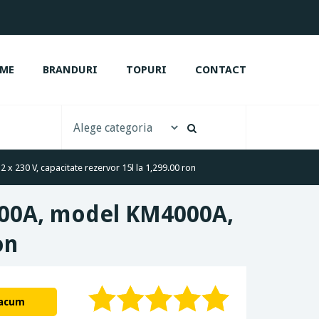
ME
BRANDURI
TOPURI
CONTACT
x 230 V, capacitate rezervor 15l la 1,299.00 ron
000A, model KM4000A,
on
 acum