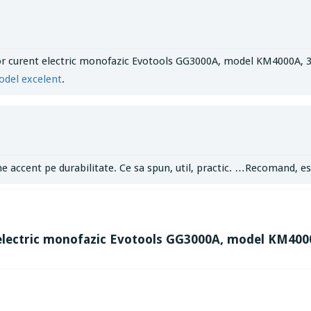
or curent electric monofazic Evotools GG3000A, model KM4000A, 3 
odel excelent
.
e accent pe durabilitate. Ce sa spun, util, practic. …Recomand, e
electric monofazic Evotools GG3000A, model KM4000A