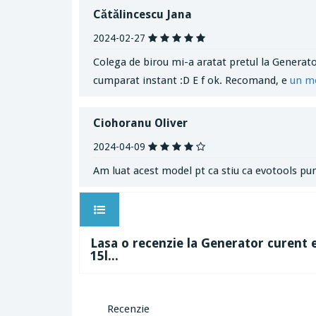
Cătălincescu Jana
2024-02-27
Colega de birou mi-a aratat pretul la Generat
cumparat instant :D E f ok. Recomand, e
un m
Ciohoranu Oliver
2024-04-09
Am luat acest model pt ca stiu ca evotools pun
Lasa o recenzie la Generator curent 
15l...
Recenzie