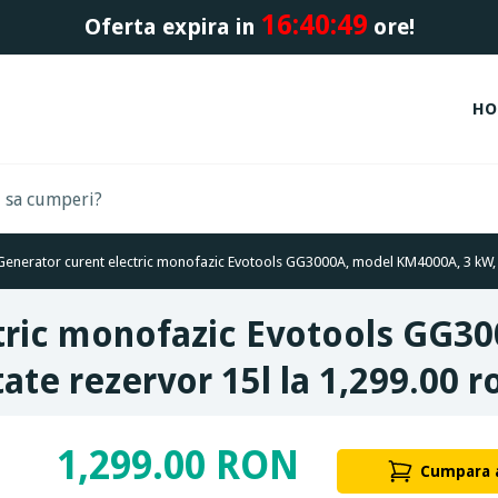
16:
40:
48
Oferta expira in
ore!
HO
Generator curent electric monofazic Evotools GG3000A, model KM4000A, 3 kW, 2 
ctric monofazic Evotools GG3
tate rezervor 15l la 1,299.00 r
1,299.00 RON
Cumpara