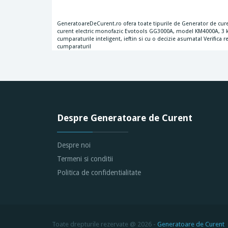
GeneratoareDeCurent.ro ofera toate tipurile de Generator de cur
curent electric monofazic Evotools GG3000A, model KM4000A, 3 kW,
cumparaturile inteligent, ieftin si cu o decizie asumata! Verifica 
cumparaturi!
Despre Generatoare de Curent
Despre noi
Termeni si conditii
Politica de confidentialitate
Toate drepturile rezervate @ 2026 -
Generatoare de Curent