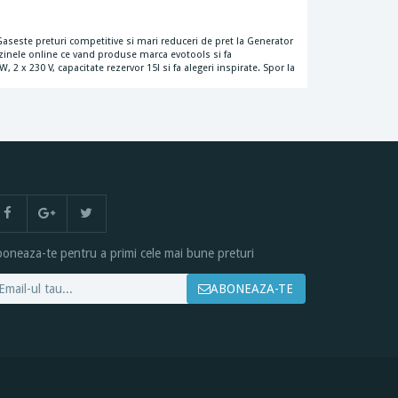
seste preturi competitive si mari reduceri de pret la Generator
azinele online ce vand produse marca evotools si fa
2 x 230 V, capacitate rezervor 15l si fa alegeri inspirate. Spor la
oneaza-te pentru a primi cele mai bune preturi
ABONEAZA-TE